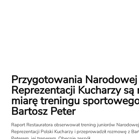
Newsletter
RR.pl
Rozmowa
Przygotowania Narodowej
na
Reprezentacji Kucharzy są 
Noże
miarę treningu sportowego
Bartosz Peter
Search
Raport Restauratora obserwował trening juniorów Narodowe
Reprezentacji Polski Kucharzy i przeprowadził rozmowę z Ba
Peterem, jej trenerem. Obecnie zespół...