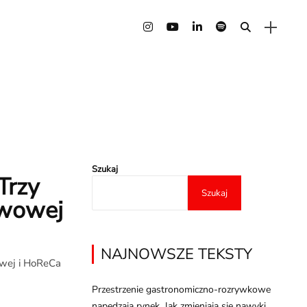
Szukaj
Trzy
Szukaj
kawowej
NAJNOWSZE TEKSTY
owej i HoReCa
Przestrzenie gastronomiczno-rozrywkowe
napędzają rynek. Jak zmieniają się nawyki