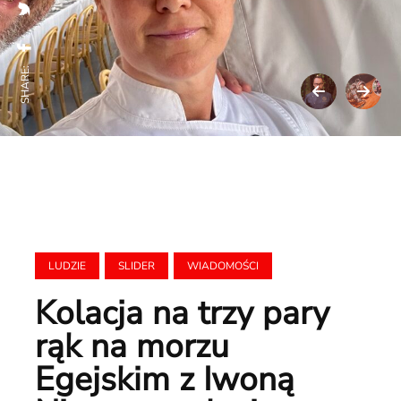
SHARE:
LUDZIE
SLIDER
WIADOMOŚCI
Kolacja na trzy pary
rąk na morzu
Egejskim z Iwoną