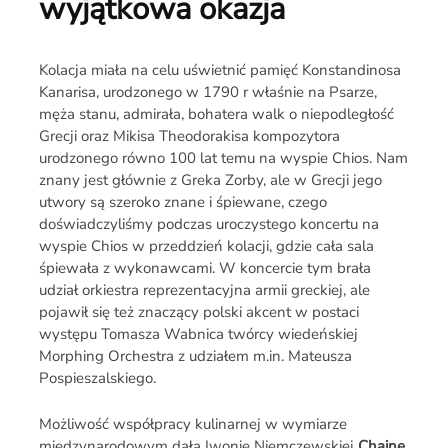
wyjątkowa okazja
Kolacja miała na celu uświetnić pamięć Konstandinosa
Kanarisa, urodzonego w 1790 r właśnie na Psarze,
męża stanu, admirała, bohatera walk o niepodległość
Grecji oraz Mikisa Theodorakisa kompozytora
urodzonego równo 100 lat temu na wyspie Chios. Nam
znany jest głównie z Greka Zorby, ale w Grecji jego
utwory są szeroko znane i śpiewane, czego
doświadczyliśmy podczas uroczystego koncertu na
wyspie Chios w przeddzień kolacji, gdzie cała sala
śpiewała z wykonawcami. W koncercie tym brała
udział orkiestra reprezentacyjna armii greckiej, ale
pojawił się też znaczący polski akcent w postaci
występu Tomasza Wabnica twórcy wiedeńskiej
Morphing Orchestra z udziałem m.in. Mateusza
Pospieszalskiego.
Możliwość współpracy kulinarnej w wymiarze
międzynarodowym dała Iwonie Niemczewskiej
Chaine