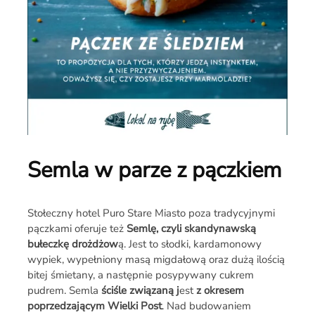
Semla w parze z pączkiem
Stołeczny hotel Puro Stare Miasto poza tradycyjnymi
pączkami oferuje też
Semlę, czyli skandynawską
bułeczkę drożdżow
ą.
Jest to słodki, kardamonowy
wypiek, wypełniony masą migdałową oraz dużą ilością
bitej śmietany, a następnie posypywany cukrem
pudrem. Semla
ściśle związaną j
est
z okresem
poprzedzającym Wielki Post
. Nad budowaniem