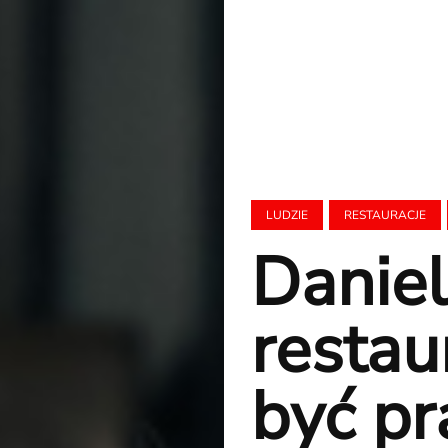
LUDZIE
RESTAURACJE
Daniel
restau
być pr