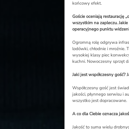
końcowy efekt.
Goście oceniają restaurację „o
wszystkim na zapleczu. Jakie 
operacyjnego punktu widzeni
Ogromną rolę odgrywa infra
lodówki, chłodnie i mroźnie. 
wysokiej klasy piec konwekcy
kuchni. Nowoczesny sprzęt daj
Jaki jest współczesny gość? 
Współczesny gość jest świad
jakości, płynnego serwisu i a
wszystko jest dopracowane.
A co dla Ciebie oznacza jakoś
Jakość to suma wielu drobny