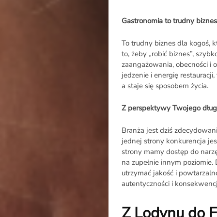
Gastronomia to trudny biznes
To trudny biznes dla kogoś, k
to, żeby „robić biznes”, szy
zaangażowania, obecności i o
jedzenie i energię restauracj
a staje się sposobem życia.
Z perspektywy Twojego długie
Branża jest dziś zdecydowani
jednej strony konkurencja jes
strony mamy dostęp do narzęd
na zupełnie innym poziomie
utrzymać jakość i powtarzal
autentyczności i konsekwencji
Z Lodynu do F