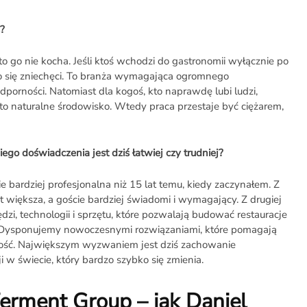
?
to go nie kocha. Jeśli ktoś wchodzi do gastronomii wyłącznie po
bko się zniechęci. To branża wymagająca ogromnego
dporności. Natomiast dla kogoś, kto naprawdę lubi ludzi,
i, to naturalne środowisko. Wtedy praca przestaje być ciężarem,
go doświadczenia jest dziś łatwiej czy trudniej?
e bardziej profesjonalna niż 15 lat temu, kiedy zaczynałem. Z
t większa, a goście bardziej świadomi i wymagający. Z drugiej
zi, technologii i sprzętu, które pozwalają budować restauracje
. Dysponujemy nowoczesnymi rozwiązaniami, które pomagają
ność. Największym wyzwaniem jest dziś zachowanie
 w świecie, który bardzo szybko się zmienia.
erment Group – jak Daniel