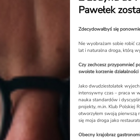
Pawełek zosta
Zdecydowałbyś się ponownie
Nie wyobrażam sobie robić c
lat i naturalna droga, którą 
Czy zechcesz przypomnieć p
swoiste korzenie działalnośc
Jako dwudziestolatek wyjecha
intensywny czas – praca w w
nauka standardów i dyscypli
projekty, m.in. Klub Polskiej
otworzyłem swoją pierwszą re
się moja droga jako restaurat
Obecny krajobraz gastronomii 