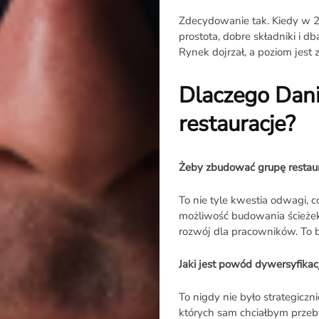
Zdecydowanie tak. Kiedy w 20
prostota, dobre składniki i d
Rynek dojrzał, a poziom jest
Dlaczego Dani
O
restauracje?
Raporcie
Żeby zbudować grupę restaur
Redakcja
To nie tyle kwestia odwagi, 
możliwość budowania ścieżek 
Kontakt
rozwój dla pracowników. To 
Newsletter
Jaki jest powód dywersyfikac
To nigdy nie było strategicz
RR.pl
których sam chciałbym przeby