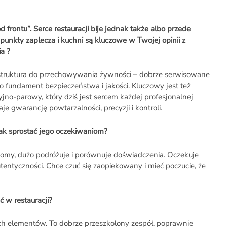
d frontu”. Serce restauracji bije jednak także albo przede
punkty zaplecza i kuchni są kluczowe w Twojej opinii z
a ?
struktura do przechowywania żywności – dobrze serwisowane
To fundament bezpieczeństwa i jakości. Kluczowy jest też
jno-parowy, który dziś jest sercem każdej profesjonalnej
e gwarancję powtarzalności, precyzji i kontroli.
Jak sprostać jego oczekiwaniom?
omy, dużo podróżuje i porównuje doświadczenia. Oczekuje
utentyczności. Chce czuć się zaopiekowany i mieć poczucie, że
ć w restauracji?
ch elementów. To dobrze przeszkolony zespół, poprawnie