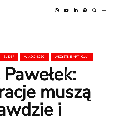
SLIDER
WIADOMOŚCI
WSZYSTKIE ARTYKUŁY
 Pawełek:
racje muszą
awdzie i