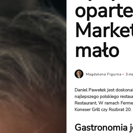
oparte
Market
mało
Magdalena Figurna
3 ma
Daniel Pawełek jest doskona
najlepszego polskiego restau
Restaurant. W ramach Ferme
Koneser Grill czy Rozbrat 20
.
Gastronomia 