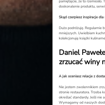
pamiętajcie, że to rzemiosło.
doskonalenie produktu, serwis
Skąd czerpiesz inspiracje dl
Dużo podróżuję. Regularnie 
mniejszych. Uwielbiam kuchni
kolekcjonuję książki kulinarne
Daniel Pawełe
zrzucać winy 
A jak oceniasz relacje z dost
Nie jestem zwolennikiem zrz
stronie restauratora. Trzeba
określać standardy. Jeśli nie 
Wymagamy od naszych dostaw