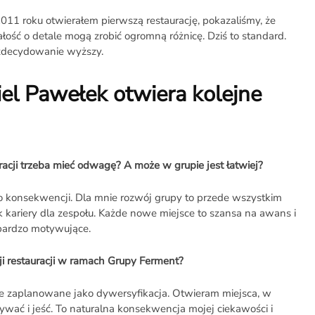
11 roku otwierałem pierwszą restaurację, pokazaliśmy, że
bałość o detale mogą zrobić ogromną różnicę. Dziś to standard.
 zdecydowanie wyższy.
el Pawełek otwiera kolejne
acji trzeba mieć odwagę? A może w grupie jest łatwiej?
co konsekwencji. Dla mnie rozwój grupy to przede wszystkim
kariery dla zespołu. Każde nowe miejsce to szansa na awans i
bardzo motywujące.
ji restauracji w ramach Grupy Ferment?
nie zaplanowane jako dywersyfikacja. Otwieram miejsca, w
wać i jeść. To naturalna konsekwencja mojej ciekawości i