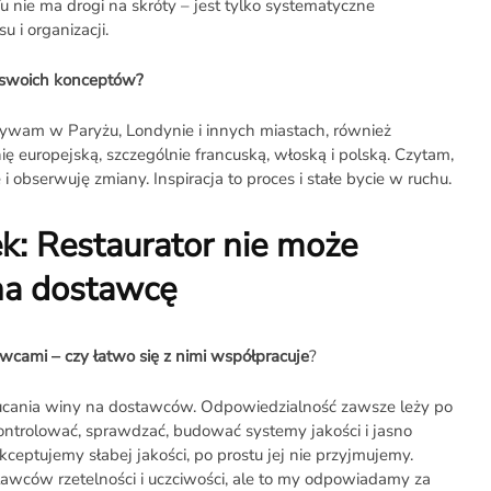
 Tu nie ma drogi na skróty – jest tylko systematyczne
u i organizacji.
a swoich konceptów?
bywam w Paryżu, Londynie i innych miastach, również
ę europejską, szczególnie francuską, włoską i polską. Czytam,
 i obserwuję zmiany. Inspiracja to proces i stałe bycie w ruchu.
k: Restaurator nie może
na dostawcę
awcami – czy łatwo się z nimi współpracuje
?
ucania winy na dostawców. Odpowiedzialność zawsze leży po
 kontrolować, sprawdzać, budować systemy jakości i jasno
akceptujemy słabej jakości, po prostu jej nie przyjmujemy.
ców rzetelności i uczciwości, ale to my odpowiadamy za