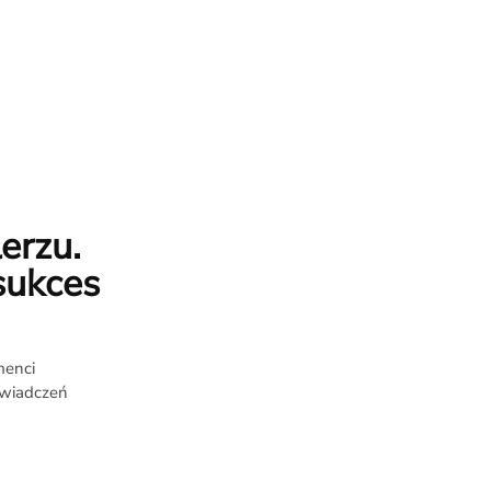
erzu.
sukces
menci
świadczeń