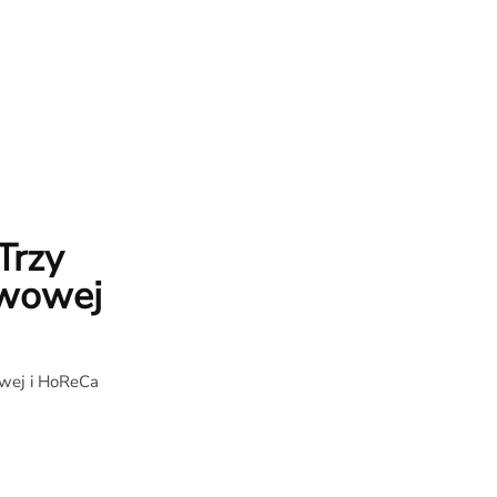
Trzy
kawowej
owej i HoReCa