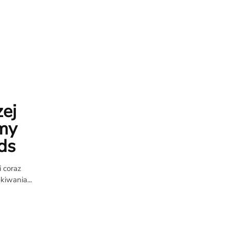
zej
śmy
ds
 coraz
kiwania...