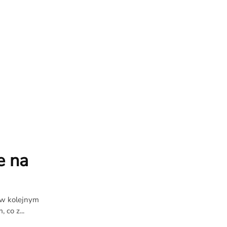
e na
ł w kolejnym
co z...