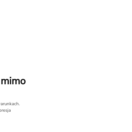
m mimo
warunkach.
presja