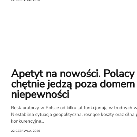
22 CZERWCA, 2026
O
Raporcie
Apetyt na nowości. Polacy
chętnie jedzą poza dome
Redakcja
niepewności
Kontakt
Restauratorzy w Polsce od kilku lat funkcjonują w trudnych 
Newsletter
Niestabilna sytuacja geopolityczna, rosnące koszty oraz silna 
konkurencyjna...
RR.pl
22 CZERWCA, 2026