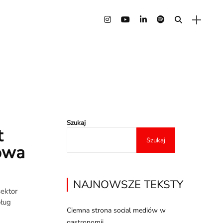
Szukaj
t
Szukaj
nowa
NAJNOWSZE TEKSTY
ektor
sług
Ciemna strona social mediów w
gastronomii