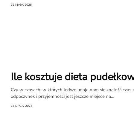
19 MAJA, 2026
O
Raporcie
Redakcja
Kontakt
Ile kosztuje dieta pudełko
Newsletter
Czy w czasach, w których ledwo udaje nam się znaleźć czas 
RR.pl
odpoczynek i przyjemności jest jeszcze miejsce na...
15 LIPCA, 2025
Rozmowa