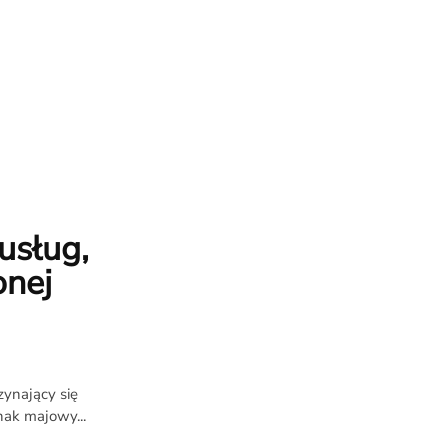
usług,
onej
zynający się
nak majowy...