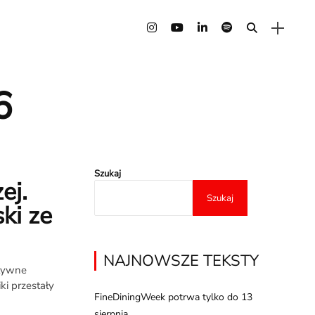
6
Szukaj
ej.
Szukaj
ki ze
NAJNOWSZE TEKSTY
ztywne
ki przestały
FineDiningWeek potrwa tylko do 13
sierpnia