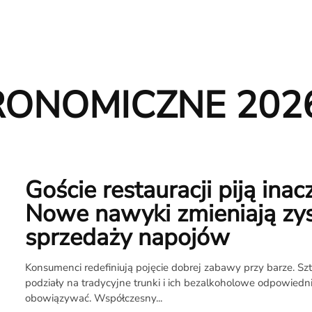
RONOMICZNE 202
Goście restauracji piją inacz
Nowe nawyki zmieniają zys
sprzedaży napojów
Konsumenci redefiniują pojęcie dobrej zabawy przy barze. S
podziały na tradycyjne trunki i ich bezalkoholowe odpowiedni
obowiązywać. Współczesny...