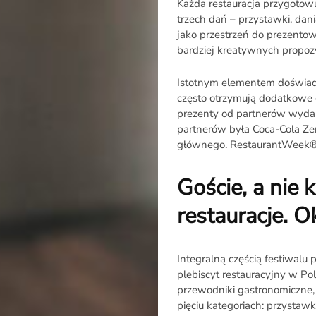
Każda restauracja przygotowu
trzech dań – przystawki, dani
jako przestrzeń do prezentow
bardziej kreatywnych propozyc
Istotnym elementem doświadc
często otrzymują dodatkowe e
prezenty od partnerów wydar
O
partnerów była Coca-Cola Zero
głównego. RestaurantWeek®
Raporcie
Goście, a nie 
Redakcja
restauracje. 
Kontakt
Integralną częścią festiwalu
Newsletter
plebiscyt restauracyjny w Po
przewodniki gastronomiczne, 
RR.pl
pięciu kategoriach: przystawk