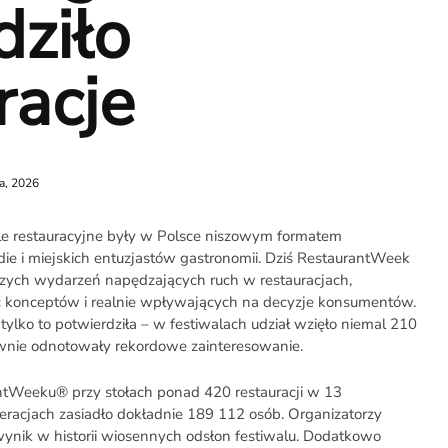
ziło
racje
a, 2026
le restauracyjne były w Polsce niszowym formatem
ie i miejskich entuzjastów gastronomii. Dziś RestaurantWeek
jszych wydarzeń napędzających ruch w restauracjach,
 konceptów i realnie wpływających na decyzje konsumentów.
ylko to potwierdziła – w festiwalach udział wzięło niemal 210
nownie odnotowały rekordowe zainteresowanie.
Weeku® przy stołach ponad 420 restauracji w 13
eracjach zasiadło dokładnie 189 112 osób. Organizatorzy
 wynik w historii wiosennych odsłon festiwalu. Dodatkowo