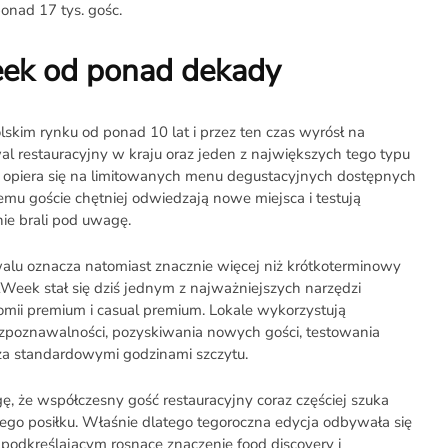
onad 17 tys. gośc.
ek od ponad dekady
skim rynku od ponad 10 lat i przez ten czas wyrósł na
al restauracyjny w kraju oraz jeden z największych tego typu
t opiera się na limitowanych menu degustacyjnych dostępnych
zemu goście chętniej odwiedzają nowe miejsca i testują
nie brali pod uwagę.
tiwalu oznacza natomiast znacznie więcej niż krótkoterminowy
tWeek stał się dziś jednym z najważniejszych narzędzi
mii premium i casual premium. Lokale wykorzystują
zpoznawalności, pozyskiwania nowych gości, testowania
za standardowymi godzinami szczytu.
, że współczesny gość restauracyjny coraz częściej szuka
ego posiłku. Właśnie dlatego tegoroczna edycja odbywała się
podkreślającym rosnące znaczenie food discovery i