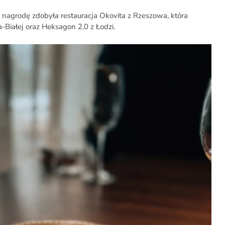
 nagrodę zdobyła restauracja Okovita z Rzeszowa, która
Białej oraz Heksagon 2.0 z Łodzi.