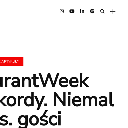
E ARTYKUŁY
urantWeek
ekordy. Niemal
s. gości