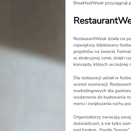
BreakfastWeek przyciągnął p
RestaurantWe
RestaurantWeek działa na pol
największy biletowany festiw
projektów na świecie. Forma
w atrakcyjnej cenie, dzięki c
koncepty, których wcześniej 
Dla restauracji udział w fes
wzrost rezerwacji. Restauran
marketingowych dla gastrono
wydarzenie do budowania ro
menu i zwiększania ruchu po
Organizatorzy zwracają uwagę
doświadczeń, a nie tylko sam
pod hasłem „Foodie Season”, 