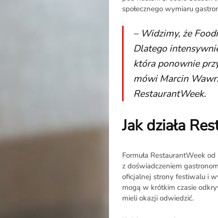
społecznego wymiaru gastron
– Widzimy, że Foodi
Dlatego intensywnie
która ponownie przy
mówi Marcin Wawrze
RestaurantWeek.
Jak działa Re
Formuła RestaurantWeek od la
z doświadczeniem gastronomi
oficjalnej strony festiwalu i 
mogą w krótkim czasie odkry
mieli okazji odwiedzić.