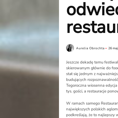
odwied
restau
Aurelia Obrochta
26 maj
Jeszcze dekadę temu festiwa
skierowanym głównie do food
stał się jednym z najważnie
budujących rozpoznawalność
Tegoroczna wiosenna edycja t
tys. gości, a restauracje po
W ramach samego Restaurant
największych polskich aglom
podkreślają, że to najlepszy