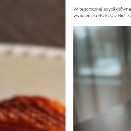
W tegorocznej edycji główną
wyprzedziła BOSCO z Bielska-
Rozmowa
na
Noże
Search