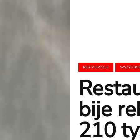
RESTAURACJE
WSZYSTKI
Resta
bije r
210 ty