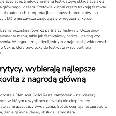
je specjalne, limitowane menu festiwalowe składające się z
a głównego i deseru. Szefowie kuchni często traktują festiwal
ania autorskich interpretacji, sezonowych produktów lub
ji, które nie zawsze znajdują się w regularnej karcie.
zenia pozostają również partnerzy festiwalu. Uczestnicy
lementy menu, takie jak festiwalowy cocktail, pairing czy
zenia. W tegorocznej edycji jednym z najmocniej widocznych
 Cukru, która powróciła do festiwalu w roli partnera
.
krytycy, wybierają najlepsze
Okovita z nagrodą główną
 pozostaje Plebiscyt Gości RestaurantWeek – największy
lsce, w którym o wynikach decydują nie eksperci czy
ale sami uczestnicy wydarzenia. Goście oceniają restauracje w
a, danie główne, deser, obsługa i atmosfera.