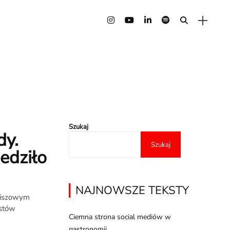
Szukaj
dy.
Szukaj
edziło
NAJNOWSZE TEKSTY
 niszowym
astów
Ciemna strona social mediów w
gastronomii