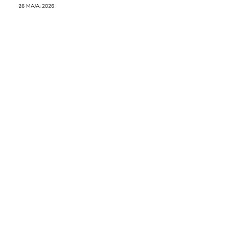
Raporcie
26 MAJA, 2026
Redakcja
Kontakt
Newsletter
RR.pl
Rozmowa
na
Noże