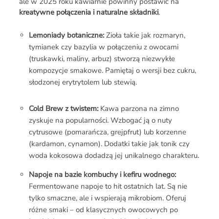
ale w 2025 roku kawiarnie powinny postawić na
kreatywne połączenia i naturalne składniki
.
Lemoniady botaniczne:
Zioła takie jak rozmaryn,
tymianek czy bazylia w połączeniu z owocami
(truskawki, maliny, arbuz) stworzą niezwykłe
kompozycje smakowe. Pamiętaj o wersji bez cukru,
słodzonej erytrytolem lub stewią.
Cold Brew z twistem:
Kawa parzona na zimno
zyskuje na popularności. Wzbogać ją o nuty
cytrusowe (pomarańcza, grejpfrut) lub korzenne
(kardamon, cynamon). Dodatki takie jak tonik czy
woda kokosowa dodadzą jej unikalnego charakteru.
Napoje na bazie kombuchy i kefiru wodnego:
Fermentowane napoje to hit ostatnich lat. Są nie
tylko smaczne, ale i wspierają mikrobiom. Oferuj
różne smaki – od klasycznych owocowych po