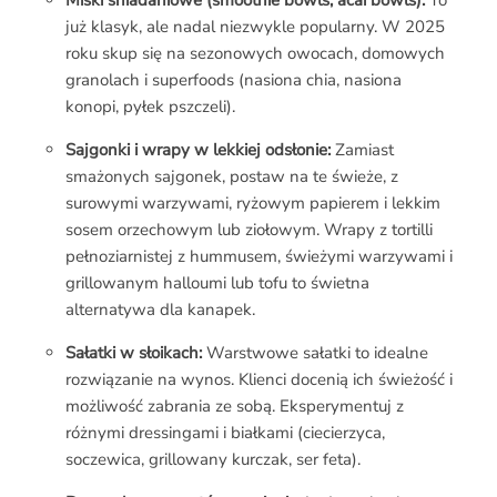
Miski śniadaniowe (smoothie bowls, acai bowls):
To
już klasyk, ale nadal niezwykle popularny. W 2025
roku skup się na sezonowych owocach, domowych
granolach i superfoods (nasiona chia, nasiona
konopi, pyłek pszczeli).
Sajgonki i wrapy w lekkiej odsłonie:
Zamiast
smażonych sajgonek, postaw na te świeże, z
surowymi warzywami, ryżowym papierem i lekkim
sosem orzechowym lub ziołowym. Wrapy z tortilli
pełnoziarnistej z hummusem, świeżymi warzywami i
grillowanym halloumi lub tofu to świetna
alternatywa dla kanapek.
Sałatki w słoikach:
Warstwowe sałatki to idealne
rozwiązanie na wynos. Klienci docenią ich świeżość i
możliwość zabrania ze sobą. Eksperymentuj z
różnymi dressingami i białkami (ciecierzyca,
soczewica, grillowany kurczak, ser feta).