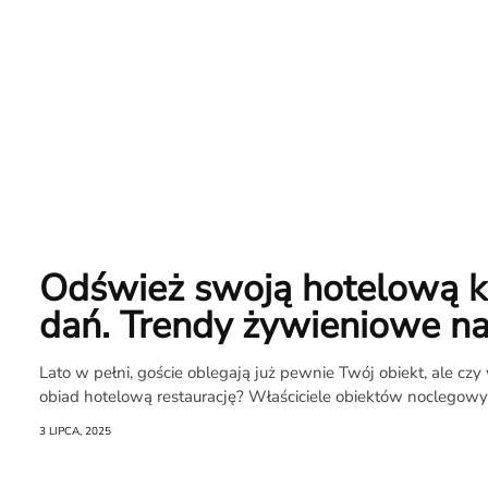
Odśwież swoją hotelową k
O
dań. Trendy żywieniowe na
Raporcie
Lato w pełni, goście oblegają już pewnie Twój obiekt, ale czy
obiad hotelową restaurację? Właściciele obiektów noclegowyc
Redakcja
3 LIPCA, 2025
Kontakt