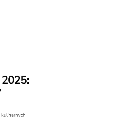
 2025:
w
a kulinarnych