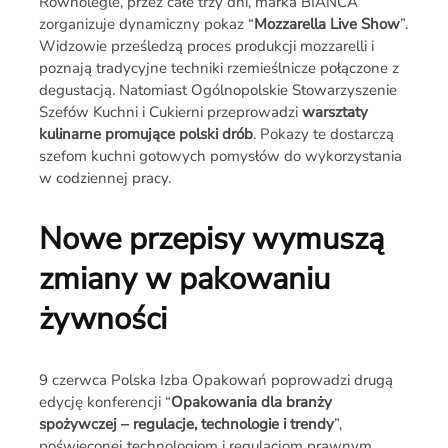
Równolegle, przez całe trzy dni, marka BIANCA
zorganizuje dynamiczny pokaz “
Mozzarella Live Show
”.
Widzowie prześledzą proces produkcji mozzarelli i
poznają tradycyjne techniki rzemieślnicze połączone z
degustacją. Natomiast Ogólnopolskie Stowarzyszenie
Szefów Kuchni i Cukierni przeprowadzi
warsztaty
kulinarne promujące polski drób
. Pokazy te dostarczą
szefom kuchni gotowych pomysłów do wykorzystania
w codziennej pracy.
Nowe przepisy wymuszą
zmiany w pakowaniu
żywności
9 czerwca Polska Izba Opakowań poprowadzi drugą
edycję konferencji “
Opakowania dla branży
spożywczej – regulacje, technologie i trendy
”,
poświęconej technologiom i regulacjom prawnym.