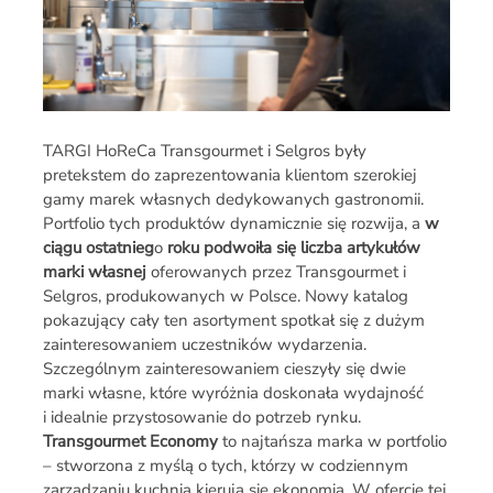
TARGI HoReCa Transgourmet i Selgros były
pretekstem do zaprezentowania klientom szerokiej
gamy marek własnych dedykowanych gastronomii.
Portfolio tych produktów dynamicznie się rozwija, a
w
ciągu ostatnieg
o
roku podwoiła się liczba artykułów
marki własnej
oferowanych przez Transgourmet i
Selgros, produkowanych w Polsce. Nowy katalog
pokazujący cały ten asortyment spotkał się z dużym
zainteresowaniem uczestników wydarzenia.
Szczególnym zainteresowaniem cieszyły się dwie
marki własne, które wyróżnia doskonała wydajność
i idealnie przystosowanie do potrzeb rynku.
Transgourmet Economy
to najtańsza marka w portfolio
– stworzona z myślą o tych, którzy w codziennym
zarządzaniu kuchnią kierują się ekonomią. W ofercie tej