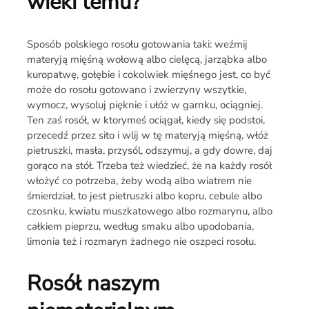
wieki temu?
Sposób polskiego rosołu gotowania taki: weźmij
materyją mięśną wołową albo cielęcą, jarząbka albo
kuropatwę, gołębie i cokolwiek mięśnego jest, co być
może do rosołu gotowano i zwierzyny wszytkie,
wymocz, wysoluj pięknie i ułóż w garnku, ociągniej.
Ten zaś rosół, w ktorymeś ociągał, kiedy się podstoi,
przecedź przez sito i wlij w tę materyją mięśną, włóż
pietruszki, masła, przysól, odszymuj, a gdy dowre, daj
gorąco na stół. Trzeba też wiedzieć, że na każdy rosół
włożyć co potrzeba, żeby wodą albo wiatrem nie
śmierdział, to jest pietruszki albo kopru, cebule albo
czosnku, kwiatu muszkatowego albo rozmarynu, albo
całkiem pieprzu, według smaku albo upodobania,
limonia też i rozmaryn żadnego nie oszpeci rosołu.
Rosół naszym