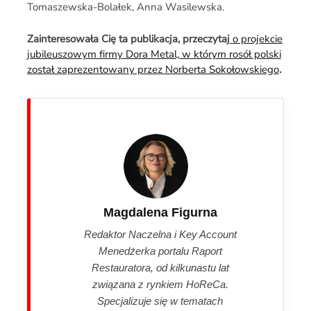
Tomaszewska-Bolałek, Anna Wasilewska.
Zainteresowała Cię ta publikacja, przeczytaj
o projekcie
jubileuszowym firmy Dora Metal, w którym rosół polski
został zaprezentowany przez Norberta Sokołowskiego
.
Magdalena Figurna
Redaktor Naczelna i Key Account
Menedżerka portalu Raport
Restauratora, od kilkunastu lat
związana z rynkiem HoReCa.
Specjalizuje się w tematach