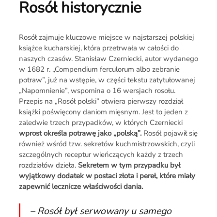
Rosół historycznie
Rosół zajmuje kluczowe miejsce w najstarszej polskiej
książce kucharskiej, która przetrwała w całości do
naszych czasów. Stanisław Czerniecki, autor wydanego
w 1682 r. „Compendium ferculorum albo zebranie
potraw”, już na wstępie, w części tekstu zatytułowanej
„Napomnienie”, wspomina o 16 wersjach rosołu.
Przepis na „Rosół polski” otwiera pierwszy rozdział
książki poświęcony daniom mięsnym. Jest to jeden z
zaledwie trzech przypadków, w których Czerniecki
wprost określa potrawę jako „polską”.
Rosół pojawił się
również wśród tzw. sekretów kuchmistrzowskich, czyli
szczególnych receptur wieńczących każdy z trzech
rozdziałów dzieła.
Sekretem w tym przypadku był
wyjątkowy dodatek w postaci złota i pereł, które miały
zapewnić lecznicze właściwości dania.
– Rosół był serwowany u samego