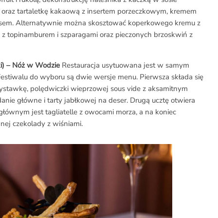
oraz tartaletkę kakaową z insertem porzeczkowym, kremem
kosem. Alternatywnie można skosztować koperkowego kremu z
e z topinamburem i szparagami oraz pieczonych brzoskwiń z
ki) – Nóż w Wodzie
Restauracja usytuowana jest w samym
Festiwalu do wyboru są dwie wersje menu. Pierwsza składa się
zystawkę, polędwiczki wieprzowej sous vide z aksamitnym
anie główne i tarty jabłkowej na deser. Drugą ucztę otwiera
głównym jest tagliatelle z owocami morza, a na koniec
mnej czekolady z wiśniami.