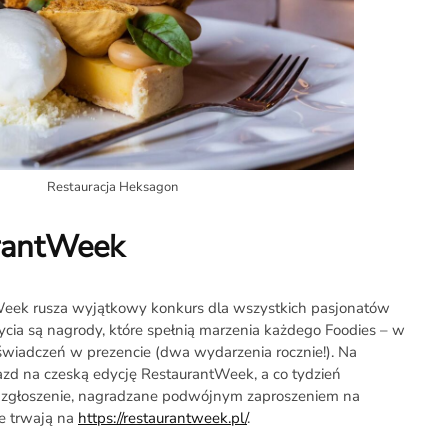
Restauracja Heksagon
urantWeek
tWeek rusza wyjątkowy konkurs dla wszystkich pasjonatów
ycia są nagrody, które spełnią marzenia każdego Foodies – w
świadczeń w prezencie (dwa wydarzenia rocznie!). Na
zd na czeską edycję RestaurantWeek, a co tydzień
e zgłoszenie, nagradzane podwójnym zaproszeniem na
je trwają na
https://restaurantweek.pl/
.