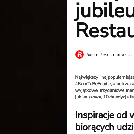
jubile
Resta
Raport Restauratora
4 m
Największy i najpopularniejs
#BornToBeFoodie, a potrwa aż
wyjątkowe, trzydaniowe menu
jubileuszowa, 10-ta edycja fe
Inspiracje od
biorących udz