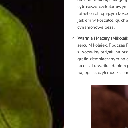
cytrusowo-czekoladowym 
rafaello i chrupiącym ko
jajkiem w koszulce, quich
cynamonową bezą.
Warmia i Mazury (Mikołaj
sercu Mikołajek. Podczas 
O
z wołowiny teriyaki na pr
gratin ziemniaczanym na d
Raporcie
tacos z krewetką, daniem 
najlepsze, czyli mus z cie
Redakcja
Kontakt
Newsletter
RR.pl