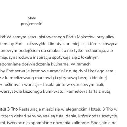
Małe
przyjemności
ort
W samym sercu historycznego Fortu Mokotów, przy ulicy
rdens by Fort – niezwykle klimatyczne miejsce, które zachwyca
blonowym podejściem do smaku. To nie tylko restauracja, ale
 międzynarodowe inspiracje spotykają się z lokalnym
zapomniane doświadczenia kulinarne. W ramach
 Fort serwuje kremowe arancini z nutą dyni i koziego sera,
e z karmelizowaną marchwią i cytrynową bezę o idealnej
w roślinnych wariacji – fasola pinto w cytrusowym aioli,
arzystwie kiszonego kumkwatu i karmelowa tarta z nutą
elu 3 Trio
Restauracja mieści się w eleganckim Hotelu 3 Trio w
d trzech dekad serwowane są tutaj dania, które godzą tradycję
mi, tworząc niezapomniane doznania kulinarne. Specjalnie na