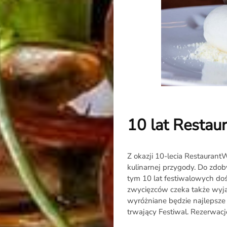
Rozmowa
na
Noże
10 lat Resta
Search
Z okazji 10-lecia Restauran
kulinarnej przygody. Do zdob
tym 10 lat festiwalowych do
zwycięzców czeka także wyja
wyróżniane będzie najlepsz
trwający Festiwal. Rezerwac