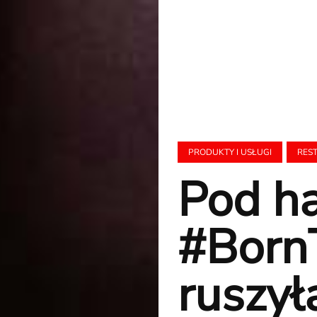
PRODUKTY I USŁUGI
RES
Pod h
#Born
ruszył