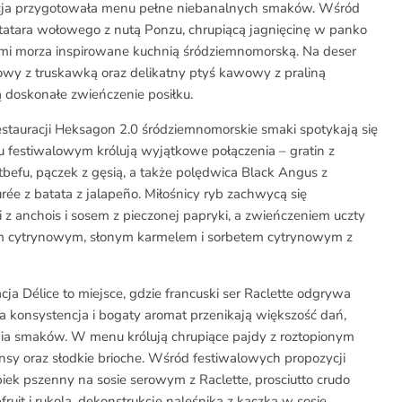
cja przygotowała menu pełne niebanalnych smaków. Wśród
tatara wołowego z nutą Ponzu, chrupiącą jagnięcinę w panko
cami morza inspirowane kuchnią śródziemnomorską. Na deser
y z truskawką oraz delikatny ptyś kawowy z praliną
 doskonałe zwieńczenie posiłku.
tauracji Heksagon 2.0 śródziemnomorskie smaki spotykają się
u festiwalowym królują wyjątkowe połączenia – gratin z
tbefu, pączek z gęsią, a także polędwica Black Angus z
rée z batata z jalapeño. Miłośnicy ryb zachwycą się
 anchois i sosem z pieczonej papryki, a zwieńczeniem uczty
em cytrynowym, słonym karmelem i sorbetem cytrynowym z
cja Délice to miejsce, gdzie francuski ser Raclette odgrywa
 konsystencja i bogaty aromat przenikają większość dań,
nia smaków. W menu królują chrupiące pajdy z roztopionym
nsy oraz słodkie brioche. Wśród festiwalowych propozycji
ek pszenny na sosie serowym z Raclette, prosciutto crudo
fruit i rukolą, dekonstrukcję naleśnika z kaczką w sosie