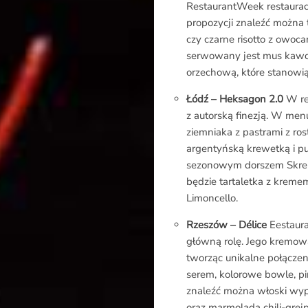
RestaurantWeek restaura
propozycji znaleźć można 
czy czarne risotto z owo
serwowany jest mus kawow
orzechową, które stanowią
Łódź – Heksagon 2.0
W res
z autorską finezją. W men
ziemniaka z pastrami z ros
argentyńską krewetką i pu
sezonowym dorszem Skrei z
będzie tartaletka z krem
Limoncello.
Rzeszów – ​​Délice
Eestaura
główną rolę. Jego kremowa
tworząc unikalne połącze
serem, kolorowe bowle, pi
znaleźć można włoski wypi
oraz marmoladą chili-grejp