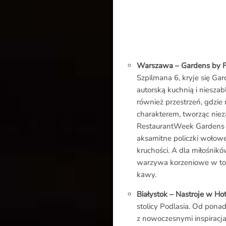
Warszawa – Gardens by F
Szpilmana 6, kryje się Ga
autorską kuchnią i niesza
również przestrzeń, gdzie
charakterem, tworząc nie
RestaurantWeek Gardens by
aksamitne policzki wołow
kruchości. A dla miłośnikó
warzywa korzeniowe w tow
kawy.
Białystok – Nastroje w Hot
stolicy Podlasia. Od pona
z nowoczesnymi inspiracja