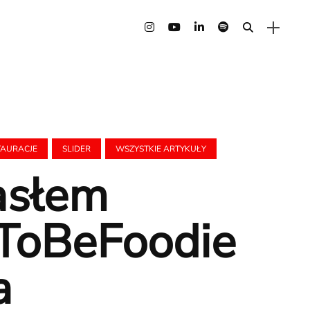
TAURACJE
SLIDER
WSZYSTKIE ARTYKUŁY
asłem
ToBeFoodie
a