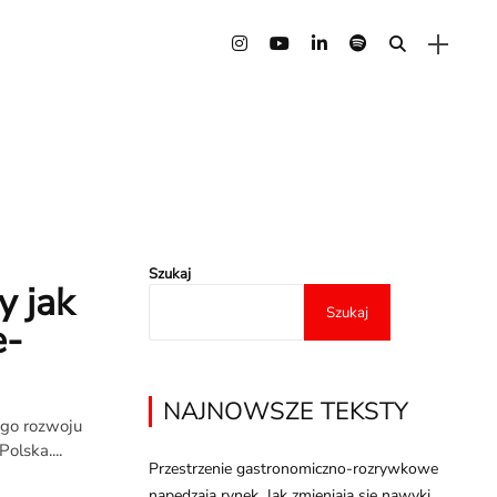
Szukaj
y jak
Szukaj
e-
NAJNOWSZE TEKSTY
ego rozwoju
lska....
Przestrzenie gastronomiczno-rozrywkowe
napędzają rynek. Jak zmieniają się nawyki