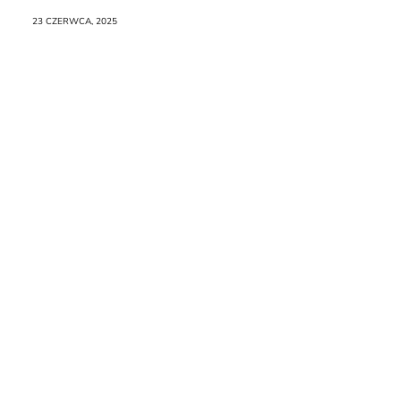
Raporcie
23 CZERWCA, 2025
Redakcja
Kontakt
Newsletter
RR.pl
Rozmowa
na
Noże