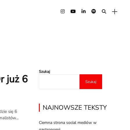
Szukaj
r już 6
Szukaj
NAJNOWSZE TEKSTY
zie się 6
listów...
Ciemna strona social mediów w
gastronomii