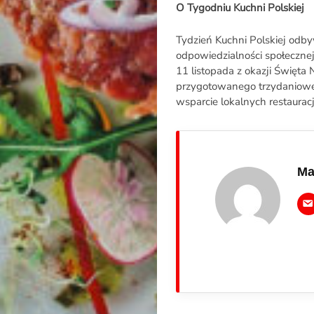
O Tygodniu Kuchni Polskiej
O
Tydzień Kuchni Polskiej od
odpowiedzialności społeczne
Raporcie
11 listopada z okazji Święta
przygotowanego trzydanioweg
Redakcja
wsparcie lokalnych restauracj
Kontakt
Newsletter
Ma
RR.pl
Rozmowa