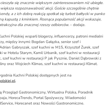
cieszyła się znacznie większym zainteresowaniem niż ubiegłe.
większa rozpoznawalność akcji. Goście szczególnie chętnie
ndy, a z ich dobrą reakcją spotkał się turbot bałtycki w panko
ną kapustą z kminkiem. Rosnąca popularność akcji wskazuje,
atrakcyjna dla znacznej rzeszy odbiorców.
– dodaje.
hni Polskiej wsparli blogerzy, influencerzy, patroni medialni
zy, między innymi: Bogdan Gałązka, senior szef i
 Adrian Gabryszak, szef kuchni w M15, Krzysztof Żurek, szef
ki w Hotelu Starym, Kamil Urbanik, szef kuchni w restauracji
 szef kuchni w restauracji P jak Pysznie, Daniel Dąbrowski z
liny oraz Wojciech Klimas, szef kuchni w restauracji Klimat.
ygodnia Kuchni Polskiej dostępnych jest na
olskiej.pl
.
ą Przegląd Gastronomiczny, Wirtualna Polska, Poradnik
apaja, HorecaTrends, Portal Spożywczy, Wiadomości
dService, Horecanet oraz Nowości Gastronomiczne.