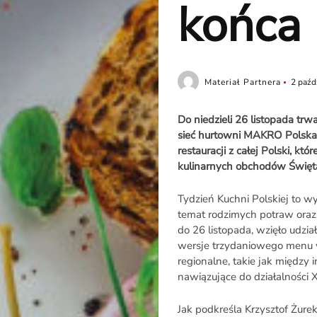
końca
Materiał Partnera
2 paźd
Do niedzieli 26 listopada trw
sieć hurtowni MAKRO Polska z
restauracji z całej Polski, kt
kulinarnych obchodów Święta
Tydzień Kuchni Polskiej to 
temat rodzimych potraw oraz 
do 26 listopada, wzięło udzia
wersje trzydaniowego menu w
regionalne, takie jak między 
nawiązujące do działalności 
Jak podkreśla Krzysztof Żurek