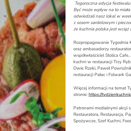
Tegoroczna edycja festiwalu 
Być może wpływ na to miała 
odwiedzali nasz lokal w weeke
z sosem sardelowym i pieczo
że kuchnia polska jest wciąż 
Rozpropagowanie Tygodnia Kuc
oraz ambasadorzy restaurator
współwłaściciel Stolica Cafe,
kuchni w restauracji Trzy Ryb
Dwie Rzeki, Paweł Powroźnik,
restauracji Pałac i Folwark Ga
Więcej informacji na temat T
stronie:
https://tydzienkuchnip
Patronami medialnymi akcji s
Restauratora, Restauracja, P
Spożywcze, Szef Kuchni, Foo