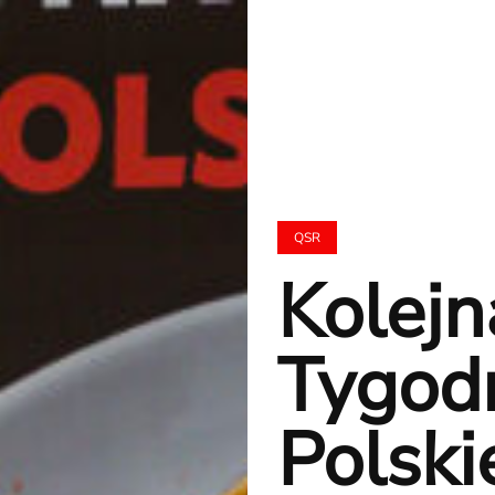
QSR
Kolejn
Tygod
Polski