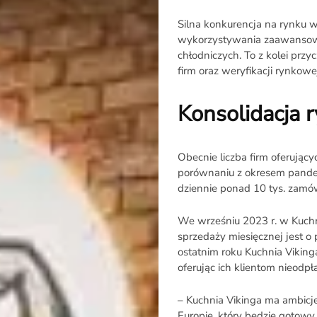
Silna konkurencja na rynku w
wykorzystywania zaawansow
chłodniczych. To z kolei przy
firm oraz weryfikacji rynko
Konsolidacja 
Obecnie liczba firm oferując
porównaniu z okresem pandemi
dziennie ponad 10 tys. zamów
We wrześniu 2023 r. w Kuchni
sprzedaży miesięcznej jest o
ostatnim roku Kuchnia Viking
oferując ich klientom nieodp
– Kuchnia Vikinga ma ambicj
Europie, który będzie gotow