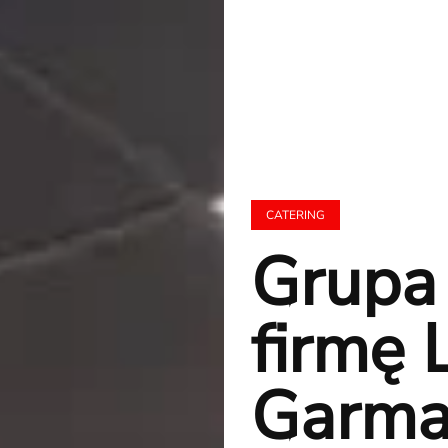
CATERING
Grupa 
firmę 
Garma