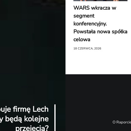
WARS wkracza w
segment
konferencyjny.
Powstała nowa spółka
celowa
18 CZERWCA, 2026
uje firmę Lech
y będą kolejne
O Raporci
przejęcia?