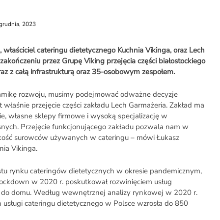
grudnia, 2023
 właściciel cateringu dietetycznego Kuchnia Vikinga, oraz Lech
akończeniu przez Grupę Viking przejęcia części białostockiego
az z całą infrastrukturą oraz 35-osobowym zespołem.
amikę rozwoju, musimy podejmować odważne decyzje
est właśnie przejęcie części zakładu Lech Garmażeria. Zakład ma
ie, własne sklepy firmowe i wysoką specjalizację w
nych. Przejęcie funkcjonującego zakładu pozwala nam w
kość surowców używanych w cateringu – mówi Łukasz
nia Vikinga.
tu rynku cateringów dietetycznych w okresie pandemicznym,
 Lockdown w 2020 r. poskutkował rozwinięciem usług
 do domu. Według wewnętrznej analizy rynkowej w 2020 r.
 usługi cateringu dietetycznego w Polsce wzrosła do 850