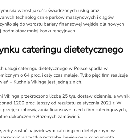
ymusiła wzrost jakości świadczonych usług oraz
anych technologicznie parków maszynowych i ciągów
czyniło się do wzrostu bariery finansowej wejścia dla nowych
wej podmiotów mniej konkurencyjnych.
rynku cateringu dietetycznego
ych usługi cateringu dietetycznego w Polsce spadła w
cznym o 64 proc. i cały czas maleje. Tylko pięć firm realizuje
ień – Kuchnia Vikinga jest jedną z nich.
 Vikinga przekroczono liczbę 25 tys. dostaw dziennie, a wynik
 ponad 1200 proc. lepszy od rezultatu ze stycznia 2021 r. W
a przejęła zobowiązania finansowe trzech firm cateringowych,
łatne dokończenie złożonych zamówień.
e, żeby zostać największym cateringiem dietetycznym w
y zaspokoić wszystkie potrzeby żywieniowe konsumenta,