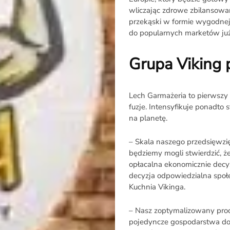
wliczając zdrowe zbilansowa
przekąski w formie wygodnej d
do popularnych marketów już
Grupa Viking p
Lech Garmażeria to pierwszy z
fuzje. Intensyfikuje ponadto
na planetę.
O
– Skala naszego przedsięwzię
Raporcie
będziemy mogli stwierdzić, ż
opłacalna ekonomicznie decyz
decyzja odpowiedzialna społe
Redakcja
Kuchnia Vikinga.
Kontakt
– Nasz zoptymalizowany proce
pojedyncze gospodarstwa do