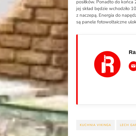
Newsletter
posiłków. Ponadto do końca 2
jej skład będzie wchodziło 1
z naczepą. Energia do napęd
RR.pl
są panele fotowoltaiczne ulo
Rozmowa
Ra
na
Noże
Search
KUCHNIA VIKINGA
LECH GA