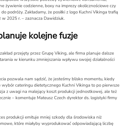
ne żywienie codzienne, boxy na imprezy okolicznościowe czy
o podróży. Zakładamy, że posiłki z logo Kuchni Vikinga trafią
 w 2025 r. – zaznacza Dawidziuk.
lanuje kolejne fuzje
akład przejęty przez Grupę Viking, ale firma planuje dalsze
 starania w kierunku zmniejszania wpływu swojej działalności
cia pozwala nam sądzić, że jesteśmy blisko momentu, kiedy
e wybór cateringu dietetycznego Kuchni Vikinga to po pierwsze
ja z uwagi na malejący koszt produkcji jednostkowej, ale też
cznie – komentuje Mateusz Czech dyrektor ds. logistyki firmy
s produkcji emituje mniej szkody dla środowiska niż
mowe, które miałyby wyprodukować odpowiadającą liczbę