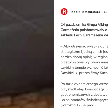
Raport Restauratora
11 
24 października Grupa Viking,
Garmażeria poinformowały o z
zakładu Lech Garamażeria wr
– Aby utrzymać wysoką dyn
strategiczne i jedną z nich j
bardzo dobrą opinię w region
przetwórstwie wyrobów mięs
szybkim tempie wzmocnić ja
Dawidziuk, prezes firmy Kuch
Po fazie dynamicznego wzros
przyszedł etap konsolidacji.
gastronomicznych z dostawą
liczba brandów świadczących
(wzrost o 17,64 proc.).