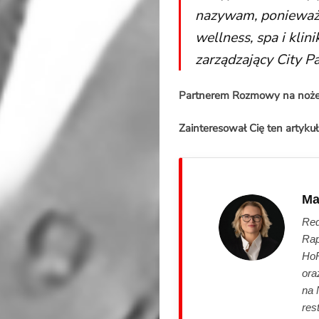
nazywam, ponieważ n
wellness, spa i klin
zarządzający City Pa
Partnerem Rozmowy na noże 
Zainteresował Cię ten artykuł
Ma
Red
Rap
HoR
ora
na 
res