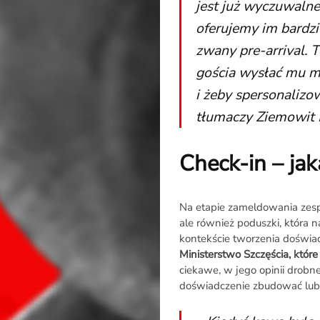
jest już wyczuwalne
oferujemy im bardzi
zwany pre-arrival. T
gościa wysłać mu m
i żeby spersonalizow
tłumaczy Ziemowit 
O
Raporcie
Check-in – ja
Redakcja
Na etapie zameldowania zesp
ale również poduszki, która n
Kontakt
kontekście tworzenia doświa
Ministerstwo Szczęścia, któr
Newsletter
ciekawe, w jego opinii drobn
doświadczenie zbudować lub 
RR.pl