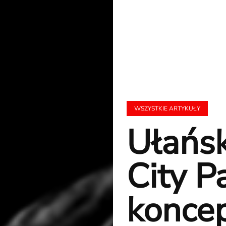
WSZYSTKIE ARTYKUŁY
Ułańsk
City P
konce