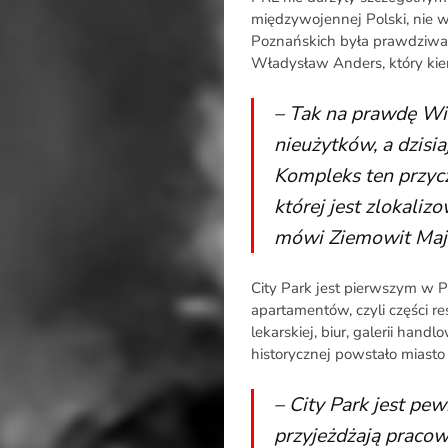
międzywojennej Polski, nie 
Poznańskich była prawdziwa 
Władysław Anders, który kie
– Tak na prawdę Wie
nieużytków, a dzisi
Kompleks ten przycz
której jest zlokaliz
mówi Ziemowit Maj
City Park jest pierwszym w P
apartamentów, czyli części re
lekarskiej, biur, galerii han
historycznej powstało miasto
– City Park jest pew
przyjeżdżają pracowa