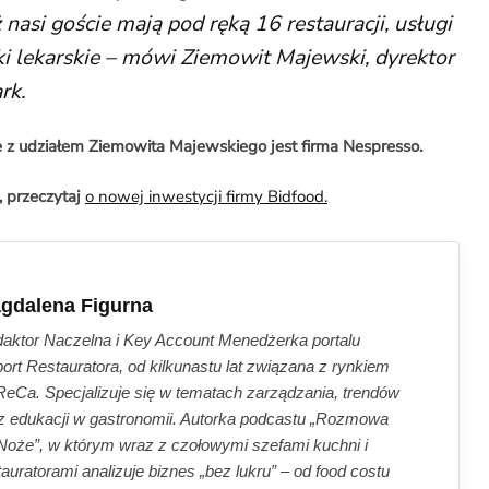
asi goście mają pod ręką 16 restauracji, usługi
iki lekarskie – mówi Ziemowit Majewski, dyrektor
rk.
z udziałem Ziemowita Majewskiego jest firma Nespresso.
, przeczytaj
o nowej inwestycji firmy Bidfood.
gdalena Figurna
aktor Naczelna i Key Account Menedżerka portalu
ort Restauratora, od kilkunastu lat związana z rynkiem
eCa. Specjalizuje się w tematach zarządzania, trendów
z edukacji w gastronomii. Autorka podcastu „Rozmowa
Noże”, w którym wraz z czołowymi szefami kuchni i
tauratorami analizuje biznes „bez lukru” – od food costu