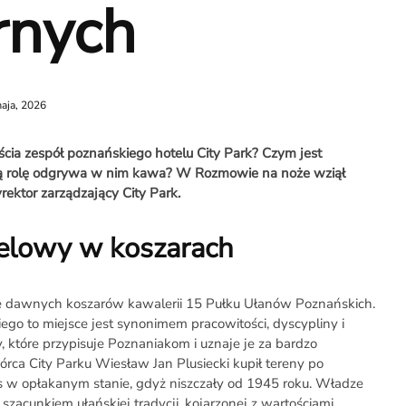
rnych
aja, 2026
cia zespół poznańskiego hotelu City Park? Czym jest
aką rolę odgrywa w nim kawa? W Rozmowie na noże wziął
rektor zarządzający City Park.
elowy w koszarach
nie dawnych koszarów kawalerii 15 Pułku Ułanów Poznańskich.
go to miejsce jest synonimem pracowitości, dyscypliny i
y, które przypisuje Poznaniakom i uznaje je za bardzo
ca City Parku Wiesław Jan Plusiecki kupił tereny po
 w opłakanym stanie, gdyż niszczały od 1945 roku. Władze
szacunkiem ułańskiej tradycji, kojarzonej z wartościami