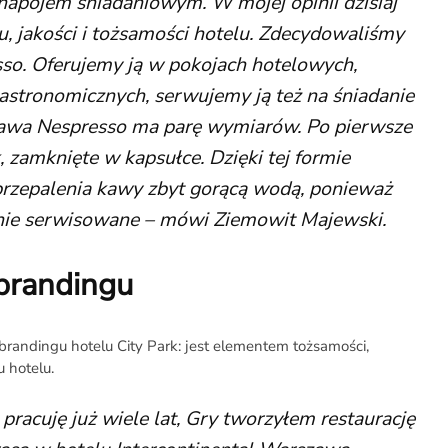
napojem śniadaniowym. W mojej opinii dzisiaj
u, jakości i tożsamości hotelu. Zdecydowaliśmy
so. Oferujemy ją w pokojach hotelowych,
astronomicznych, serwujemy ją też na śniadanie
 kawa Nespresso ma parę wymiarów. Po pierwsze
k, zamknięte w kapsułce. Dzięki tej formie
 przepalenia kawy zbyt gorącą wodą, ponieważ
rnie serwisowane – mówi Ziemowit Majewski.
brandingu
brandingu hotelu City Park: jest elementem tożsamości,
u hotelu.
pracuję już wiele lat, Gry tworzyłem restaurację