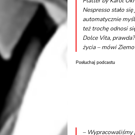
Platter by Karol Ok
Nespresso stało się 
automatycznie myśl
też trochę odnosi s
Dolce Vita, prawda? 
życia – mówi Ziemo
Posłuchaj podcastu
– Wypracowaliśmy p