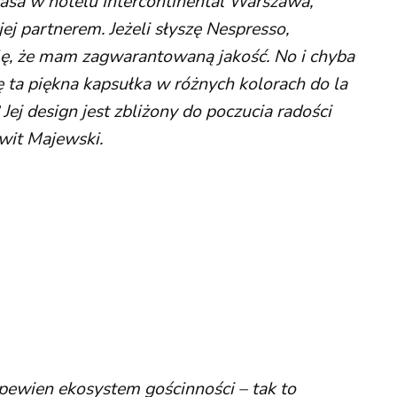
rasa w hotelu Intercontinental Warszawa,
jej partnerem. Jeżeli słyszę Nespresso,
ę, że mam zagwarantowaną jakość. No i chyba
ię ta piękna kapsułka w różnych kolorach do la
Jej design jest zbliżony do poczucia radości
wit Majewski.
ewien ekosystem gościnności – tak to