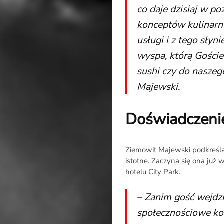
co daje dzisiaj w p
konceptów kulinarn
usługi i z tego słyn
wyspa, którą Goście
sushi czy do nasze
Majewski.
Doświadczenie
Ziemowit Majewski podkreśla,
istotne. Zaczyna się ona już
hotelu City Park.
– Zanim gość wejdzi
społecznościowe ko