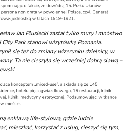
wspominając o fakcie, że dowódcą 15. Pułku Ułanów
persona non grata w powojennej Polsce, czyli Generał
rował jednostką w latach 1919–1921.
sław Jan Plusiecki zastał tylko mury i mnóstwo
aj City Park stanowi wizytówkę Poznania.
ynił się też do zmiany wizerunku dzielnicy, w
owany. Ta nie cieszyła się wcześniej dobrą sławą –
ewski.
olsce konceptem „mixed-use”, a składa się ze 145
sidence, hotelu pięciogwiazdkowego, 16 restauracji, kliniki
dlowej, kliniki medycyny estetycznej. Podsumowując, w tkance
 w mieście.
ną enklawą life-stylową, gdzie ludzie
ć, mieszkać, korzystać z usług, cieszyć się tym,