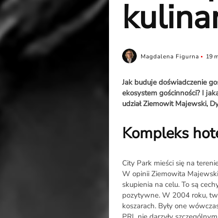
kulina
Magdalena Figurna
19 m
Jak buduje doświadczenie goś
ekosystem gościnności? I j
udział Ziemowit Majewski, Dy
Kompleks hot
City Park mieści się na tere
W opinii Ziemowita Majewskie
skupienia na celu. To są cech
pozytywne. W 2004 roku, twór
koszarach. Były one wówczas
PRL nie darzyły szczególnym 