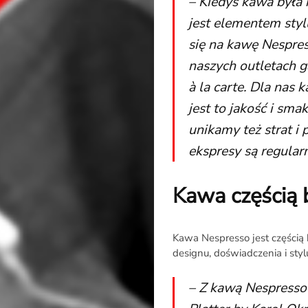
– Kiedyś kawa była 
jest elementem styl
się na kawę Nespres
Rozmowa
naszych outletach g
à la carte. Dla nas
na
jest to jakość i sma
Noże
unikamy też strat i
ekspresy są regula
Search
Kawa częścią 
Kawa Nespresso jest częścią 
designu, doświadczenia i styl
– Z kawą Nespresso 