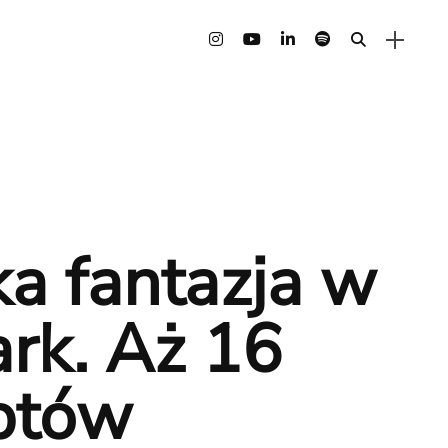
a fantazja w
ark. Aż 16
ptów