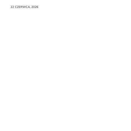
Raporcie
22 CZERWCA, 2026
Redakcja
Kontakt
Newsletter
RR.pl
Rozmowa
na
Noże