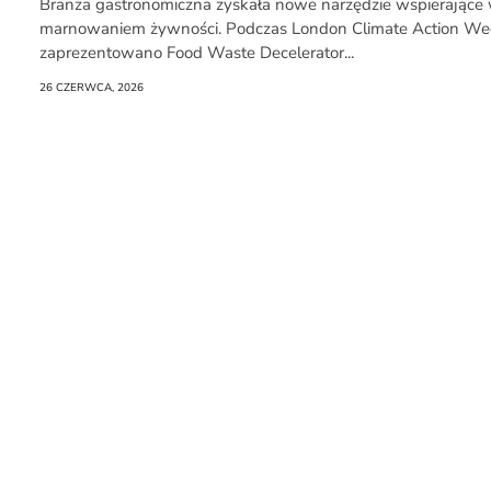
Raporcie
Branża gastronomiczna zyskała nowe narzędzie wspierające 
marnowaniem żywności. Podczas London Climate Action We
zaprezentowano Food Waste Decelerator...
Redakcja
26 CZERWCA, 2026
Kontakt
Newsletter
RR.pl
Rozmowa
na
Noże