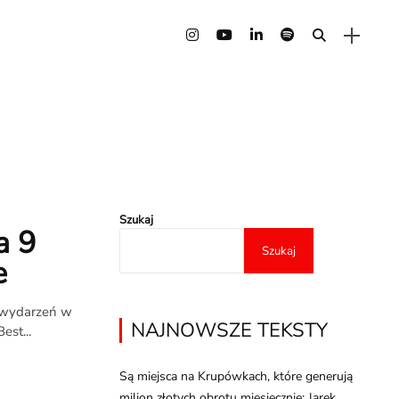
Szukaj
a 9
Szukaj
e
h wydarzeń w
NAJNOWSZE TEKSTY
est...
Są miejsca na Krupówkach, które generują
milion złotych obrotu miesięcznie: Jarek