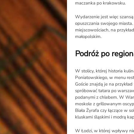
maczanka po krakowsku.
Wydarzenie jest więc szansą 
opuszczania swojego miasta.
miejscowościach, na przykł
małopolskim.
Podróż po regio
W stolicy, której historia k
Poniatowskiego, w menu rest
Goście znajdą je na przykład 
spróbować tatara po warszaw
podanymi z chlebem. W Warsz
moskole z grillowanym oscyp
Biała Żyrafa czy łączące w sob
kluskami śląskimi i modrą ka
W Łodzi, w której wpływy nie