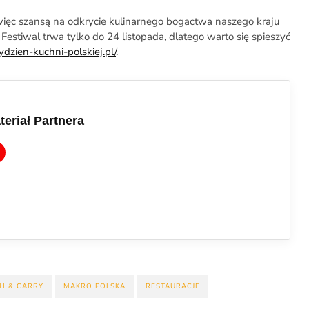
 więc szansą na odkrycie kulinarnego bogactwa naszego kraju
estiwal trwa tylko do 24 listopada, dlatego warto się spieszyć
tydzien-kuchni-polskiej.pl/
.
teriał Partnera
H & CARRY
MAKRO POLSKA
RESTAURACJE