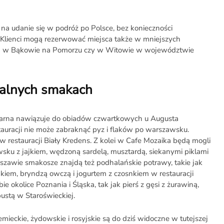
na udanie się w podróż po Polsce, bez konieczności
 Klienci mogą rezerwować miejsca także w mniejszych
ad w Bąkowie na Pomorzu czy w Witowie w województwie
nalnych smakach
ulinarna nawiązuje do obiadów czwartkowych u Augusta
auracji nie może zabraknąć pyz i flaków po warszawsku.
w restauracji Biały Kredens. Z kolei w Cafe Mozaika będą mogli
sku z jajkiem, wędzoną sardelą, musztardą, siekanymi piklami
awie smakosze znajdą też podhalańskie potrawy, takie jak
kiem, bryndzą owczą i jogurtem z czosnkiem w restauracji
ie okolice Poznania i Śląska, tak jak pierś z gęsi z żurawiną,
pustą w Staroświeckiej.
mieckie, żydowskie i rosyjskie są do dziś widoczne w tutejszej