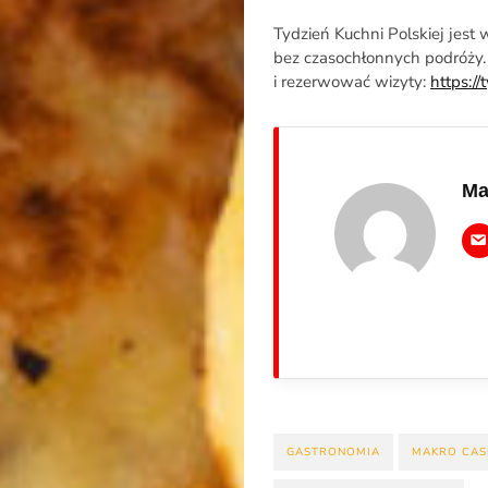
na
Tydzień Kuchni Polskiej jest
bez czasochłonnych podróży. F
Noże
i rezerwować wizyty:
https://
Search
Ma
GASTRONOMIA
MAKRO CAS