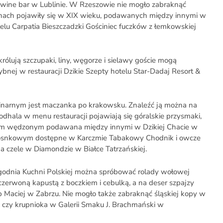
o wine bar w Lublinie. W Rzeszowie nie mogło zabraknąć
renach pojawiły się w XIX wieku, podawanych między innymi w
telu Carpatia Bieszczadzki Gościniec fuczków z łemkowskiej
rólują szczupaki, liny, węgorze i sielawy goście mogą
bnej w restauracji Dzikie Szepty hotelu Star-Dadaj Resort &
narnym jest maczanka po krakowsku. Znaleźć ją można na
odhala w menu restauracji pojawiają się góralskie przysmaki,
kiem wędzonym podawana między innymi w Dzikiej Chacie w
zosnkowym dostępne w Karczmie Tabakowy Chodnik i owcze
 czele w Diamondzie w Białce Tatrzańskiej.
ygodnia Kuchni Polskiej można spróbować rolady wołowej
 czerwoną kapustą z boczkiem i cebulką, a na deser szpajzy
b Maciej w Zabrzu. Nie mogło także zabraknąć śląskiej kopy w
 czy krupnioka w Galerii Smaku J. Brachmański w