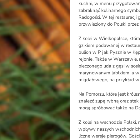
kuchni, w menu przygotowany
zabraknąć kulinarnego symbo
Radogości. W tej restauracji g
przywieziony do Polski przez
Z kolei w Wielkopolsce, która
gzikiem podawanej w restaura
bulion w P jak Pysznie w Kę
rejonie. Także w Warszawie,
pieczonego uda z gęsi w so
marynowanym jabłkiem, a w 
migdałowego, na przykład w r
Na Pomorzu, które jest król
znaleźć zupę rybną oraz stek
mogą spróbować także na Do
Z kolei na wschodzie Polski, 
wpływy naszych wschodnich s
liczne wersje pierogów. Gośc