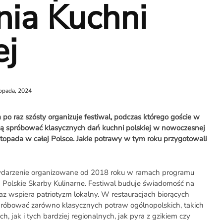
nia Kuchni
ej
topada, 2024
o raz szósty organizuje festiwal, podczas którego goście w
gą spróbować klasycznych dań kuchni polskiej w nowoczesnej
stopada w całej Polsce. Jakie potrawy w tym roku przygotowali
wydarzenie organizowane od 2018 roku w ramach programu
 Polskie Skarby Kulinarne. Festiwal buduje świadomość na
az wspiera patriotyzm lokalny. W restauracjach biorących
spróbować zarówno klasycznych potraw ogólnopolskich, takich
h, jak i tych bardziej regionalnych, jak pyra z gzikiem czy