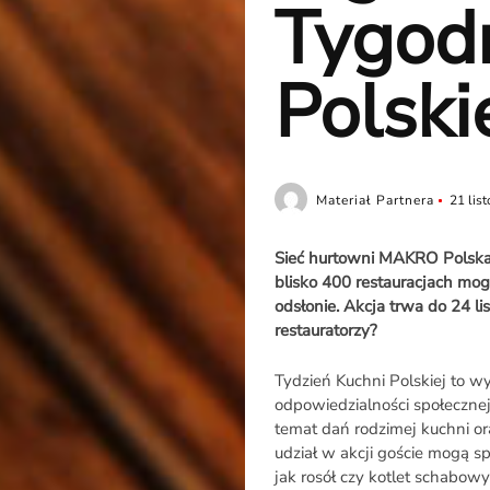
Tygod
Polski
Materiał Partnera
21 lis
Sieć hurtowni MAKRO Polska p
blisko 400 restauracjach mo
odsłonie.
Akcja trwa
do
24 li
restauratorzy?
Tydzień Kuchni Polskiej to 
odpowiedzialności społecznej
temat dań rodzimej kuchni or
udział w akcji goście mogą 
jak rosół czy kotlet schabowyc