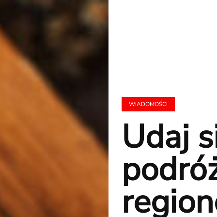
WIADOMOŚCI
Udaj s
podró
regio