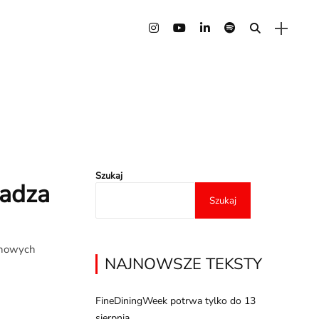
Szukaj
radza
Szukaj
ć nowych
NAJNOWSZE TEKSTY
FineDiningWeek potrwa tylko do 13
sierpnia