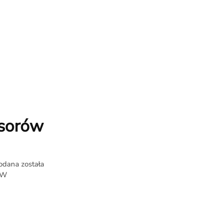
nsorów
odana została
. W