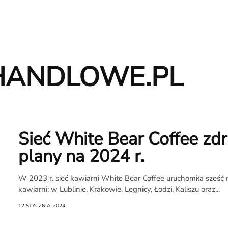
HANDLOWE.PL
Sieć White Bear Coffee zd
plany na 2024 r.
W 2023 r. sieć kawiarni White Bear Coffee uruchomiła sześ
kawiarni: w Lublinie, Krakowie, Legnicy, Łodzi, Kaliszu oraz...
12 STYCZNIA, 2024