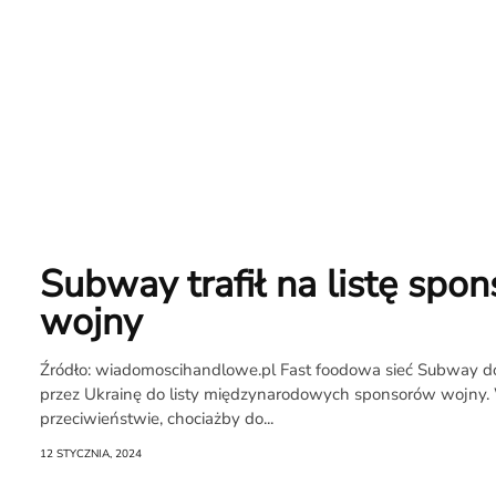
Newsletter
RR.pl
Rozmowa
Subway trafił na listę spo
na
wojny
Noże
Źródło: wiadomoscihandlowe.pl Fast foodowa sieć Subway d
przez Ukrainę do listy międzynarodowych sponsorów wojny
przeciwieństwie, chociażby do...
Search
12 STYCZNIA, 2024