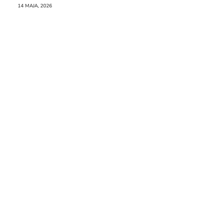
Raporcie
14 MAJA, 2026
Redakcja
Kontakt
Newsletter
RR.pl
Rozmowa
na
Noże