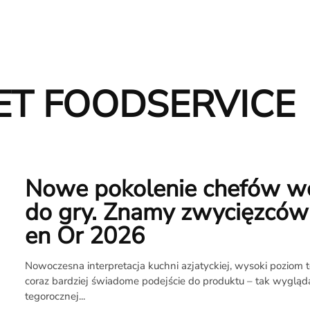
T FOODSERVICE
Nowe pokolenie chefów w
do gry. Znamy zwycięzców
en Or 2026
Nowoczesna interpretacja kuchni azjatyckiej, wysoki poziom t
O
coraz bardziej świadome podejście do produktu – tak wygląda
tegorocznej...