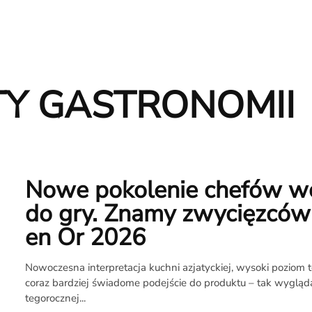
TY GASTRONOMII
Nowe pokolenie chefów w
do gry. Znamy zwycięzców
en Or 2026
Nowoczesna interpretacja kuchni azjatyckiej, wysoki poziom t
O
coraz bardziej świadome podejście do produktu – tak wygląda
tegorocznej...