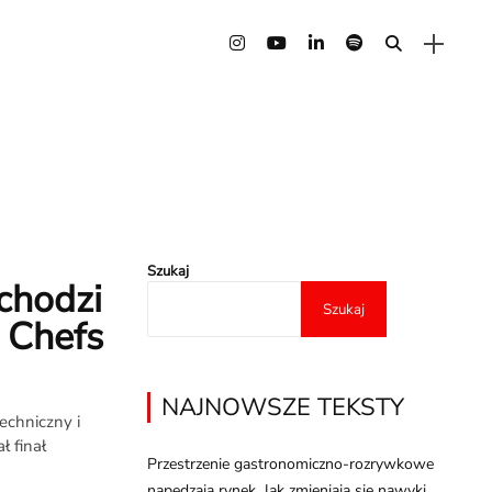
Szukaj
chodzi
Szukaj
 Chefs
NAJNOWSZE TEKSTY
echniczny i
ł finał
Przestrzenie gastronomiczno-rozrywkowe
napędzają rynek. Jak zmieniają się nawyki