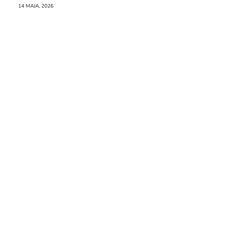
Raporcie
14 MAJA, 2026
Redakcja
Kontakt
Newsletter
RR.pl
Rozmowa
na
Noże